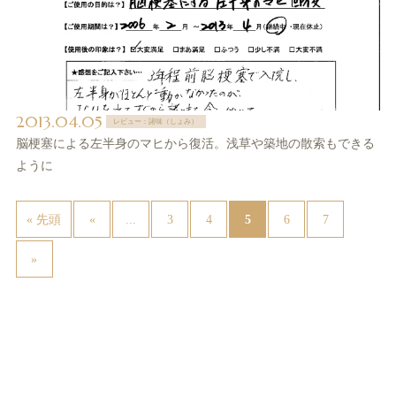
2013.04.05
レビュー：諸味（しょみ）
脳梗塞による左半身のマヒから復活。浅草や築地の散索もできる
ように
...
5
« 先頭
«
3
4
6
7
»