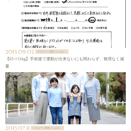
2013.09.02
レビュー：諸味（しょみ）
【63⇒51kg】手術後で運動が出来ないにも関わらず、無理なく減
量
2013.07.11
レビュー：諸味（しょみ）