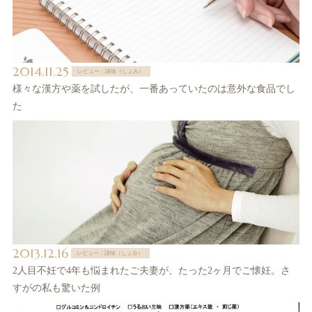
2014.11.25
レビュー：諸味（しょみ）
様々な漢方や薬を試したが、一番あっていたのは意外な食品でし
た
2013.12.16
レビュー：諸味（しょみ）
2人目不妊で4年も悩まれたご夫妻が、たった2ヶ月でご懐妊。さ
すがの私も驚いた例