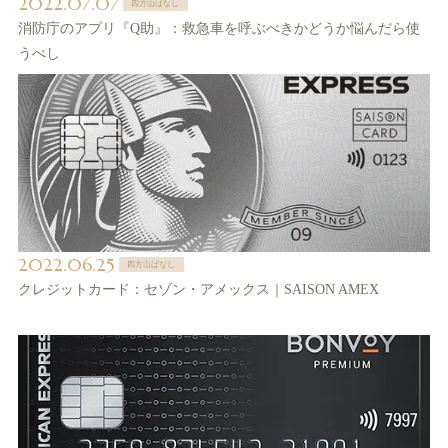
2022.07.07
四方山ばなし
消防庁のアプリ『Q助』：救急車を呼ぶべきかどうか悩んだら使
うべし
2022.06.25
四方山ばなし
クレジットカード：セゾン・アメックス｜SAISON AMEX