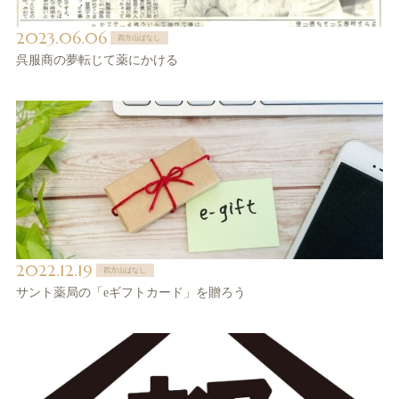
2023.06.06
四方山ばなし
呉服商の夢転じて薬にかける
2022.12.19
四方山ばなし
サント薬局の「eギフトカード」を贈ろう