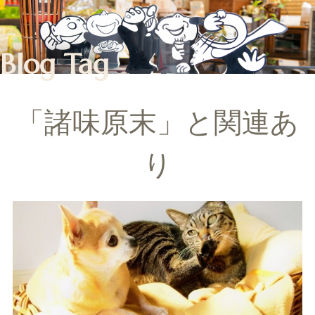
Blog Tag
「諸味原末」と関連あ
り