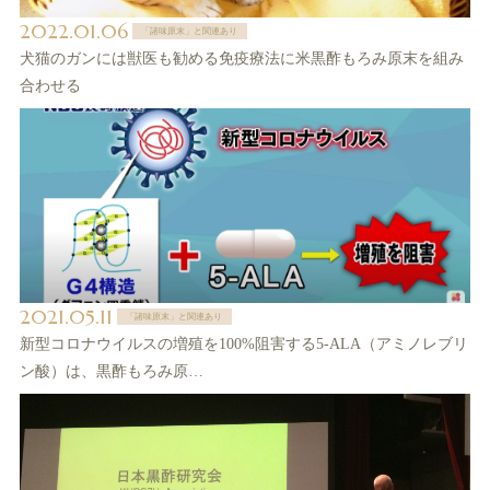
2022.01.06
「諸味原末」と関連あり
犬猫のガンには獣医も勧める免疫療法に米黒酢もろみ原末を組み
合わせる
2021.05.11
「諸味原末」と関連あり
新型コロナウイルスの増殖を100%阻害する5-ALA（アミノレブリ
ン酸）は、黒酢もろみ原…