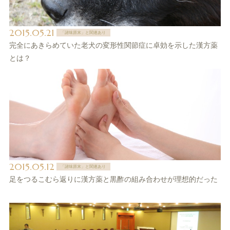
2015.05.21
「諸味原末」と関連あり
完全にあきらめていた老犬の変形性関節症に卓効を示した漢方薬
とは？
2015.05.12
「諸味原末」と関連あり
足をつるこむら返りに漢方薬と黒酢の組み合わせが理想的だった