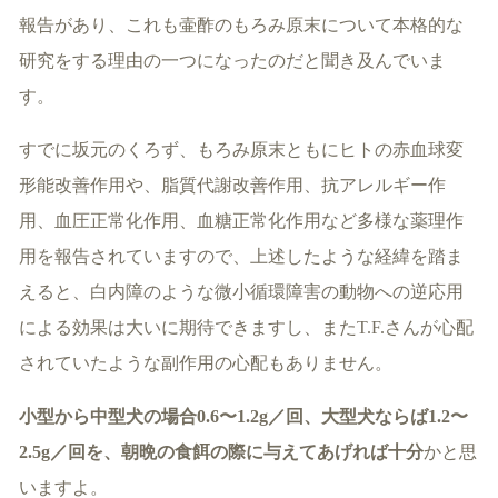
報告があり、これも壷酢のもろみ原末について本格的な
研究をする理由の一つになったのだと聞き及んでいま
す。
すでに坂元のくろず、もろみ原末ともにヒトの赤血球変
形能改善作用や、脂質代謝改善作用、抗アレルギー作
用、血圧正常化作用、血糖正常化作用など多様な薬理作
用を報告されていますので、上述したような経緯を踏ま
えると、白内障のような微小循環障害の動物への逆応用
による効果は大いに期待できますし、またT.F.さんが心配
されていたような副作用の心配もありません。
小型から中型犬の場合0.6〜1.2g／回、大型犬ならば1.2〜
2.5g／回を、朝晩の食餌の際に与えてあげれば十分
かと思
いますよ。