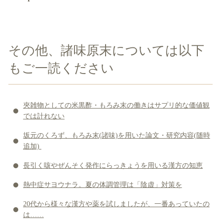
その他、諸味原末については以下
もご一読ください
夾雑物としての米黒酢・もろみ末の働きはサプリ的な価値観
では計れない
坂元のくろず、もろみ末(諸味)を用いた論文・研究内容(随時
追加)
長引く咳やぜんそく発作にらっきょうを用いる漢方の知恵
熱中症サヨウナラ。夏の体調管理は「陰虚」対策を
20代から様々な漢方や薬を試しましたが、一番あっていたの
は……