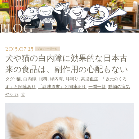
BLOG
2015.07.25
ブログで一問一答
犬や猫の白内障に効果的な日本古
来の食品は、副作用の心配もない
タグ:
猫
,
白内障
,
眼科
,
緑内障
,
耳鳴り
,
高脂血症
,
「坂元のくろ
ず」と関連あり
,
「諸味原末」と関連あり
,
一問一答
,
動物の病気
やケガ
,
犬