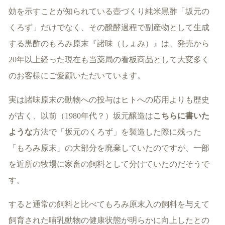
効を示すことが知られている壺づくり純米黒酢「坂元の
くろず」だけでなく、その醗酵過程で副産物として生成
する黒酢のもろみ原末『諸味（しょみ）』は、発売から
20年以上経った現在も当薬局の看板商品として大変多く
のお客様にご愛顧いただいています。
実は諸味原末の動物への投与はヒトへの応用よりも歴史
が古く、以前（1980年代？）坂元醸造は
こちらに書いた
ような
方法で「坂元のくろず」を製造した際に残った
「もろみ原末」の大部分を廃棄していたのですが、一部
を近所の牧場に家畜の飼料として分けていたのだそうで
す。
すると通常の飼料と比べてもろみ原末入の飼料を与えて
飼育された哺乳動物の健康状態が明らかに向上したとの