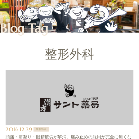
Blog Tag
整形外科
2016.12.29
整形外科
頭痛・肩凝り・眼精疲労が解消。痛み止めの服用が完全に無くな