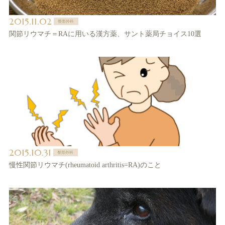
2015.11.02
整形外科
関節リウマチ＝RAに用いる漢方薬、サント薬局チョイス10選
2015.10.31
整形外科
慢性関節リウマチ(rheumatoid arthritis=RA)のこと