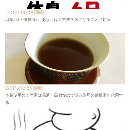
2013.08.08
頭重
口臭3日・体臭6日。あなたは大丈夫？気になるニオイ対策
2013.02.25
頭重
本葛使用のくず湯は品薄・高価なので漢方薬局の葛根湯で代用す
る