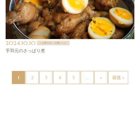
2024.10.10
＞お酢すめ、お酢レシピ
手羽元のさっぱり煮
1
...
2
3
4
5
»
最後 »