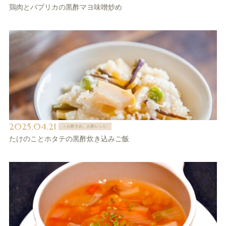
鶏肉とパプリカの黒酢マヨ味噌炒め
2025.04.21
＞お酢すめ、お酢レシピ
たけのことホタテの黒酢炊き込みご飯