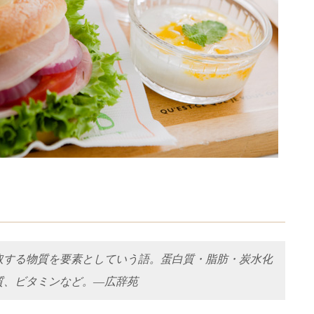
取する物質を要素としていう語。蛋白質・脂肪・炭水化
質、ビタミンなど。―広辞苑