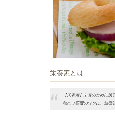
栄養素とは
【栄養素】栄養のために摂
物の３要素のほかに、無機