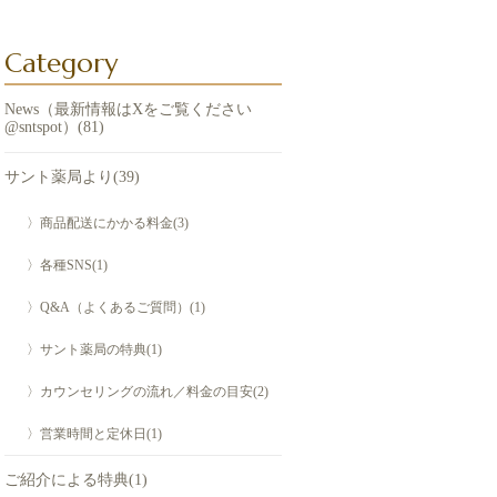
Category
News（最新情報はXをご覧ください
@sntspot）(81)
サント薬局より(39)
〉商品配送にかかる料金(3)
〉各種SNS(1)
〉Q&A（よくあるご質問）(1)
〉サント薬局の特典(1)
〉カウンセリングの流れ／料金の目安(2)
〉営業時間と定休日(1)
ご紹介による特典(1)