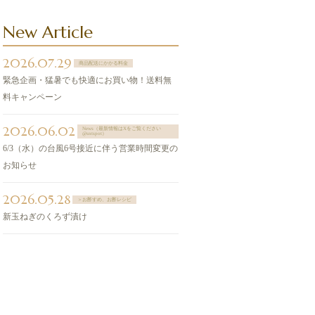
New Article
2026.07.29
商品配送にかかる料金
緊急企画・猛暑でも快適にお買い物！送料無
料キャンペーン
2026.06.02
News（最新情報はXをご覧ください
@sntspot）
6/3（水）の台風6号接近に伴う営業時間変更の
お知らせ
2026.05.28
＞お酢すめ、お酢レシピ
新玉ねぎのくろず漬け