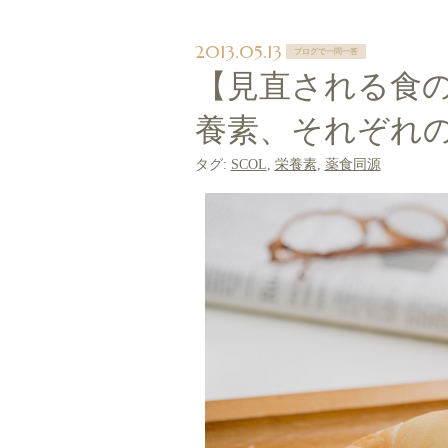
2013.05.13
ブログで一問一答
【見直される食の
養素、それぞれ
タグ:
SCOL
,
栄養素
,
薬食同源