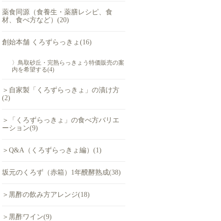
薬食同源（食養生・薬膳レシピ、食
材、食べ方など）(20)
創始本舗 くろずらっきょ(16)
〉鳥取砂丘・完熟らっきょう特価販売の案
内を希望する(4)
＞自家製「くろずらっきょ」の漬け方
(2)
＞「くろずらっきょ」の食べ方バリエ
ーション(9)
＞Q&A（くろずらっきょ編）(1)
坂元のくろず（赤箱）1年醗酵熟成(38)
＞黒酢の飲み方アレンジ(18)
＞黒酢ワイン(9)