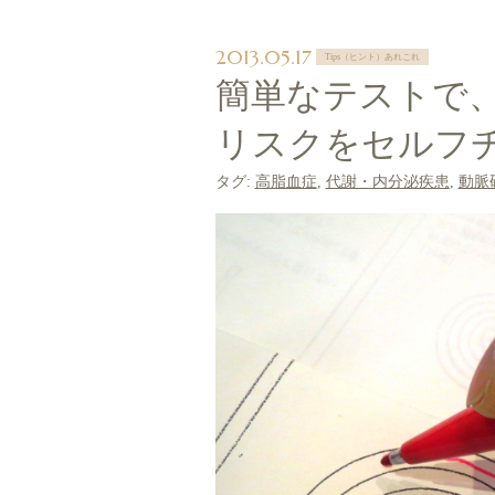
2013.05.17
Tips（ヒント）あれこれ
簡単なテストで
リスクをセルフ
タグ:
高脂血症
,
代謝・内分泌疾患
,
動脈