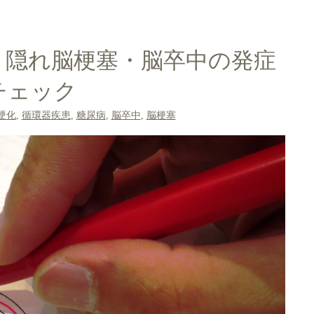
、隠れ脳梗塞・脳卒中の発症
チェック
硬化
,
循環器疾患
,
糖尿病
,
脳卒中
,
脳梗塞