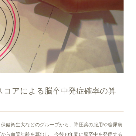
クスコアによる脳卒中発症確率の算
田保健衛生大などのグループから、降圧薬の服用や糖尿病
から血管年齢を算出し、今後10年間に脳卒中を発症する