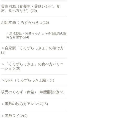
薬食同源（食養生・薬膳レシピ、食
材、食べ方など）(20)
創始本舗 くろずらっきょ(16)
〉鳥取砂丘・完熟らっきょう特価販売の案
内を希望する(4)
＞自家製「くろずらっきょ」の漬け方
(2)
＞「くろずらっきょ」の食べ方バリエ
ーション(9)
＞Q&A（くろずらっきょ編）(1)
坂元のくろず（赤箱）1年醗酵熟成(38)
＞黒酢の飲み方アレンジ(18)
＞黒酢ワイン(9)