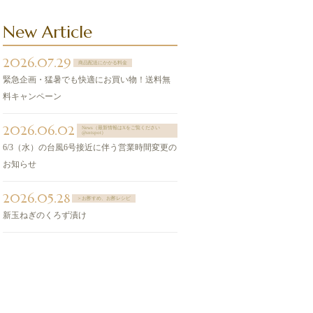
New Article
2026.07.29
商品配送にかかる料金
緊急企画・猛暑でも快適にお買い物！送料無
料キャンペーン
2026.06.02
News（最新情報はXをご覧ください
@sntspot）
6/3（水）の台風6号接近に伴う営業時間変更の
お知らせ
2026.05.28
＞お酢すめ、お酢レシピ
新玉ねぎのくろず漬け