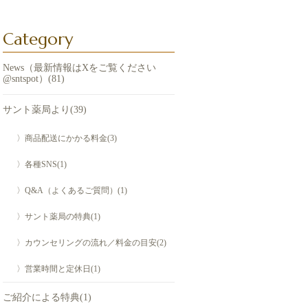
Category
News（最新情報はXをご覧ください
@sntspot）(81)
サント薬局より(39)
〉商品配送にかかる料金(3)
〉各種SNS(1)
〉Q&A（よくあるご質問）(1)
〉サント薬局の特典(1)
〉カウンセリングの流れ／料金の目安(2)
〉営業時間と定休日(1)
ご紹介による特典(1)