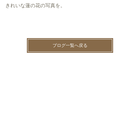
きれいな蓮の花の写真を。
ブログ一覧へ戻る
News（最新情報はXをご覧ください@sntspot）(81)
サント薬局より(39)