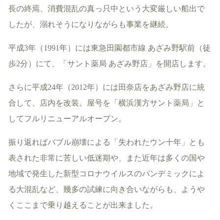
長の終焉、消費混乱の真っ只中という大変厳しい船出で
したが、溺れそうになりながらも事業を継続。
平成3年（1991年）には東急田園都市線 あざみ野駅前（徒
歩2分）にて、「サント薬局 あざみ野店」を開店します。
さらに平成24年（2012年）には田奈店をあざみ野店に統
合して、店内を改装。屋号を「横浜漢方サント薬局」と
してフルリニューアルオープン。
振り返ればバブル崩壊による「失われたウン十年」とも
表された非常に苦しい低迷期や、また近年は多くの国や
地域で発生した新型コロナウイルスのパンデミックによ
る大混乱など、幾多の試練に向き合いながらも、ようや
くここまで乗り越えることが出来ました。