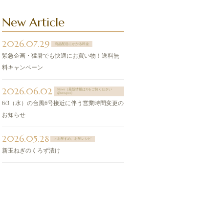
New Article
2026.07.29
商品配送にかかる料金
緊急企画・猛暑でも快適にお買い物！送料無
料キャンペーン
2026.06.02
News（最新情報はXをご覧ください
@sntspot）
6/3（水）の台風6号接近に伴う営業時間変更の
お知らせ
2026.05.28
＞お酢すめ、お酢レシピ
新玉ねぎのくろず漬け