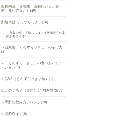
薬食同源（食養生・薬膳レシピ、食
材、食べ方など）(20)
創始本舗 くろずらっきょ(16)
〉鳥取砂丘・完熟らっきょう特価販売の案
内を希望する(4)
＞自家製「くろずらっきょ」の漬け方
(2)
＞「くろずらっきょ」の食べ方バリエ
ーション(9)
＞Q&A（くろずらっきょ編）(1)
坂元のくろず（赤箱）1年醗酵熟成(38)
＞黒酢の飲み方アレンジ(18)
＞黒酢ワイン(9)