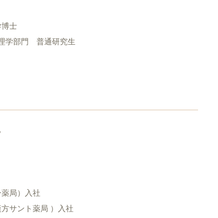
学博士
薬理学部門 普通研究生
る
ー薬局）入社
漢方サント薬局 ）入社