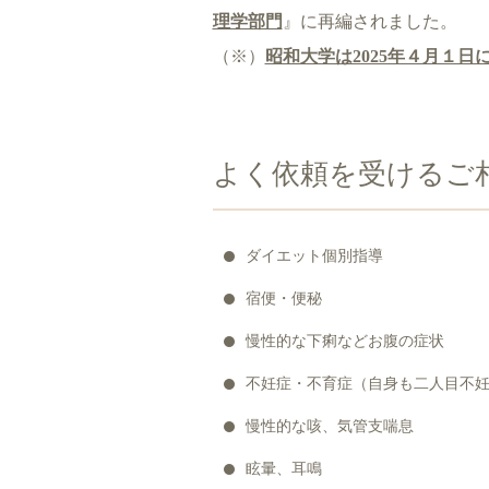
理学部門
』に再編されました。
（※）
昭和大学は2025年４月１
よく依頼を受けるご
ダイエット個別指導
宿便・便秘
慢性的な下痢などお腹の症状
不妊症・不育症（自身も二人目不妊
慢性的な咳、気管支喘息
眩暈、耳鳴