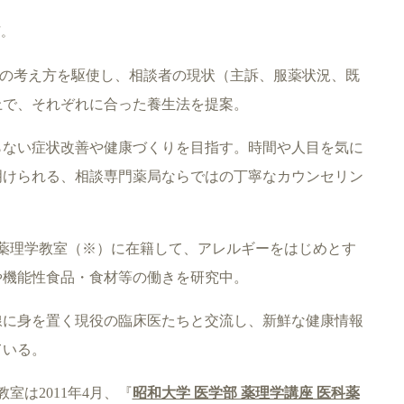
可。
の考え方を駆使し、相談者の現状（主訴、服薬状況、既
上で、それぞれに合った養生法を提案。
らない症状改善や健康づくりを目指す。時間や人目を気に
明けられる、相談専門薬局ならではの丁寧なカウンセリン
一薬理学教室（※）に在籍して、アレルギーをはじめとす
や機能性食品・食材等の働きを研究中。
線に身を置く現役の臨床医たちと交流し、新鮮な健康情報
ている。
室は2011年
4
月、『
昭和大学 医学部 薬理学講座 医科薬