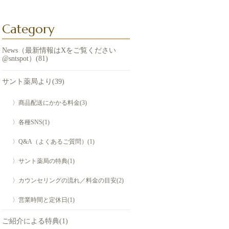
Category
News（最新情報はXをご覧ください
@sntspot）(81)
サント薬局より(39)
〉商品配送にかかる料金(3)
〉各種SNS(1)
〉Q&A（よくあるご質問）(1)
〉サント薬局の特典(1)
〉カウンセリングの流れ／料金の目安(2)
〉営業時間と定休日(1)
ご紹介による特典(1)