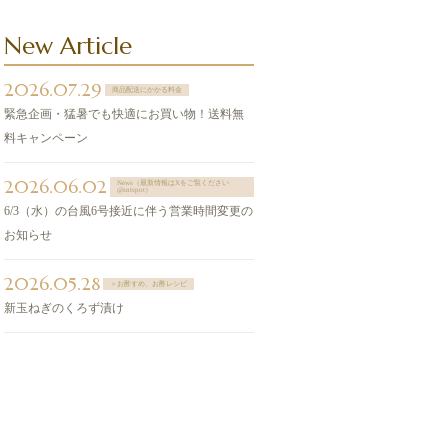
New Article
2026.07.29
商品配送にかかる料金
緊急企画・猛暑でも快適にお買い物！送料無
料キャンペーン
2026.06.02
News（最新情報はXをご覧ください
@sntspot）
6/3（水）の台風6号接近に伴う営業時間変更の
お知らせ
2026.05.28
＞お酢すめ、お酢レシピ
新玉ねぎのくろず漬け