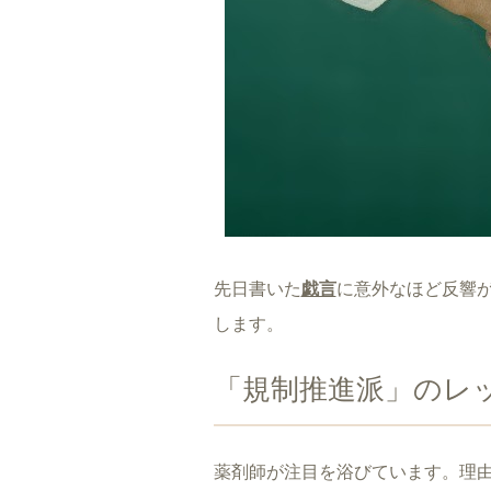
先日書いた
戯言
に意外なほど反響
します。
「規制推進派」のレ
薬剤師が注目を浴びています。理