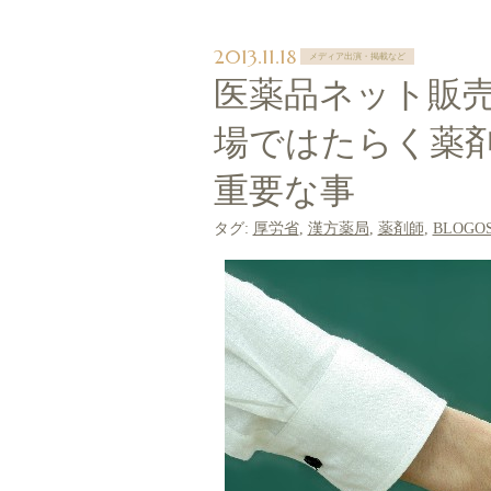
2013.11.18
メディア出演・掲載など
医薬品ネット販
場ではたらく薬
重要な事
タグ:
厚労省
,
漢方薬局
,
薬剤師
,
BLOGO