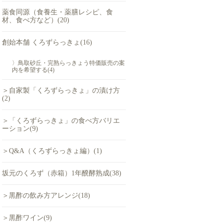
薬食同源（食養生・薬膳レシピ、食
材、食べ方など）(20)
創始本舗 くろずらっきょ(16)
〉鳥取砂丘・完熟らっきょう特価販売の案
内を希望する(4)
＞自家製「くろずらっきょ」の漬け方
(2)
＞「くろずらっきょ」の食べ方バリエ
ーション(9)
＞Q&A（くろずらっきょ編）(1)
坂元のくろず（赤箱）1年醗酵熟成(38)
＞黒酢の飲み方アレンジ(18)
＞黒酢ワイン(9)