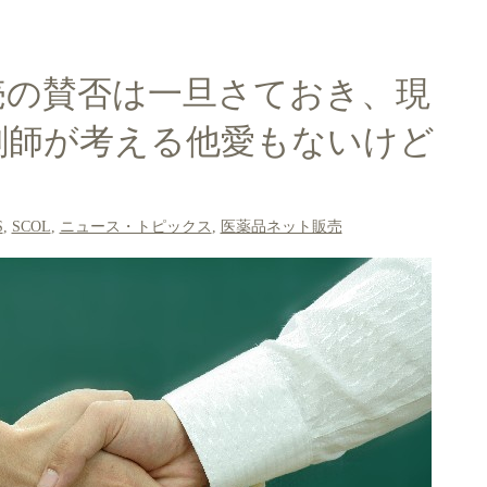
売の賛否は一旦さておき、現
剤師が考える他愛もないけど
S
,
SCOL
,
ニュース・トピックス
,
医薬品ネット販売