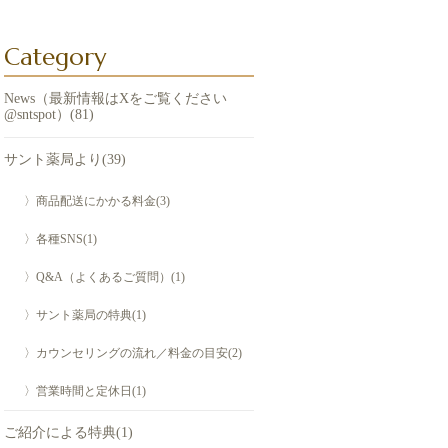
Category
News（最新情報はXをご覧ください
@sntspot）(81)
サント薬局より(39)
〉商品配送にかかる料金(3)
〉各種SNS(1)
〉Q&A（よくあるご質問）(1)
〉サント薬局の特典(1)
〉カウンセリングの流れ／料金の目安(2)
〉営業時間と定休日(1)
ご紹介による特典(1)