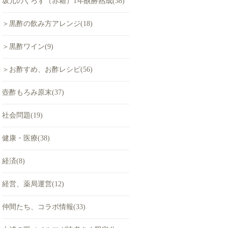
坂元のくろず（赤箱）1年醗酵熟成(38)
＞黒酢の飲み方アレンジ(18)
＞黒酢ワイン(9)
＞お酢すめ、お酢レシピ(56)
壺酢もろみ原末(37)
社会問題(19)
健康・医療(38)
経済(8)
経営、薬局運営(12)
仲間たち、コラボ情報(33)