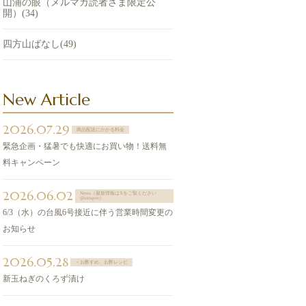
山浦の眼（メルマガ読者さま限定公
開）(34)
四方山ばなし(49)
New Article
2026.07.29
商品配送にかかる料金
緊急企画・猛暑でも快適にお買い物！送料無
料キャンペーン
2026.06.02
News（最新情報はXをご覧ください
@sntspot）
6/3（水）の台風6号接近に伴う営業時間変更の
お知らせ
2026.05.28
＞お酢すめ、お酢レシピ
新玉ねぎのくろず漬け