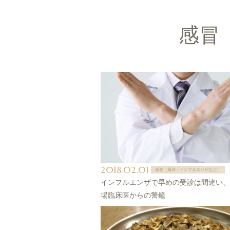
感冒
2018.02.01
感冒（風邪・インフルエンザなど）
インフルエンザで早めの受診は間違い、
場臨床医からの警鐘