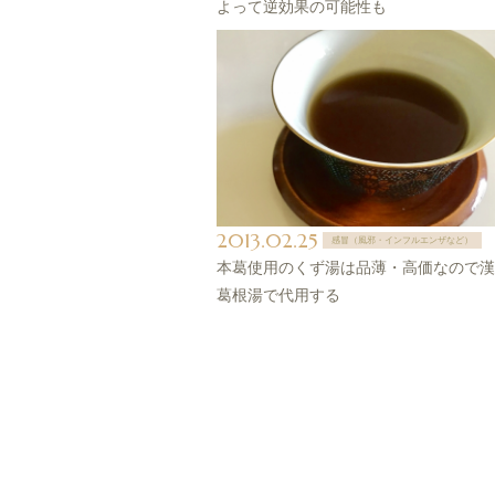
よって逆効果の可能性も
2013.02.25
感冒（風邪・インフルエンザなど）
本葛使用のくず湯は品薄・高価なので漢
葛根湯で代用する