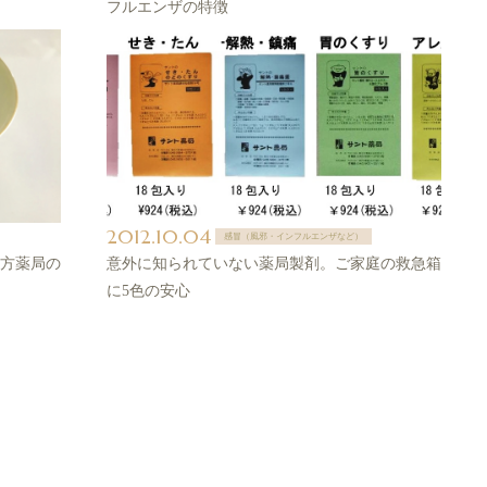
フルエンザの特徴
2012.10.04
感冒（風邪・インフルエンザなど）
方薬局の
意外に知られていない薬局製剤。ご家庭の救急箱
に5色の安心