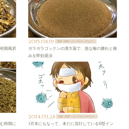
2015.08.19
感冒（風邪・インフルエンザなど）
初期風邪
ガラガラゴックンの漢方薬で、急な喉の腫れと痛
みを即効退治
2014.03.28
感冒（風邪・インフルエンザなど）
む時期に
3月末にもなって、未だに流行しているB型イン