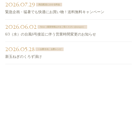
2026.07.29
商品配送にかかる料金
緊急企画・猛暑でも快適にお買い物！送料無料キャンペーン
2026.06.02
News（最新情報はXをご覧ください@sntspot）
6/3（水）の台風6号接近に伴う営業時間変更のお知らせ
2026.05.28
＞お酢すめ、お酢レシピ
新玉ねぎのくろず漬け