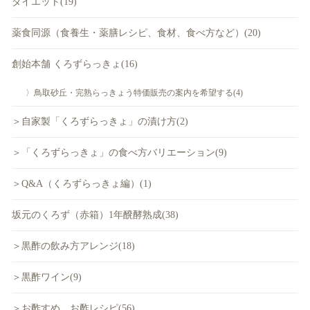
ダイエット(19)
薬食同源（食養生・薬膳レシピ、食材、食べ方など）(20)
創始本舗 くろずらっきょ(16)
〉鳥取砂丘・完熟らっきょう特価販売の案内を希望する(4)
＞自家製「くろずらっきょ」の漬け方(2)
＞「くろずらっきょ」の食べ方バリエーション(9)
＞Q&A（くろずらっきょ編）(1)
坂元のくろず（赤箱）1年醗酵熟成(38)
＞黒酢の飲み方アレンジ(18)
＞黒酢ワイン(9)
＞お酢すめ、お酢レシピ(56)