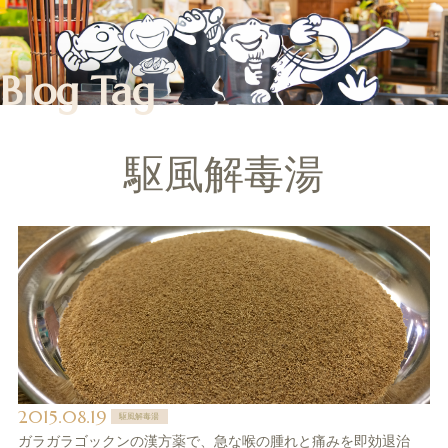
Blog Tag
駆風解毒湯
2015.08.19
駆風解毒湯
ガラガラゴックンの漢方薬で、急な喉の腫れと痛みを即効退治