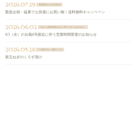
2026.07.29
商品配送にかかる料金
緊急企画・猛暑でも快適にお買い物！送料無料キャンペーン
2026.06.02
News（最新情報はXをご覧ください@sntspot）
6/3（水）の台風6号接近に伴う営業時間変更のお知らせ
2026.05.28
＞お酢すめ、お酢レシピ
新玉ねぎのくろず漬け