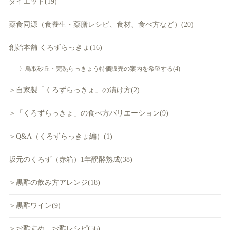
ダイエット(19)
薬食同源（食養生・薬膳レシピ、食材、食べ方など）(20)
創始本舗 くろずらっきょ(16)
〉鳥取砂丘・完熟らっきょう特価販売の案内を希望する(4)
＞自家製「くろずらっきょ」の漬け方(2)
＞「くろずらっきょ」の食べ方バリエーション(9)
＞Q&A（くろずらっきょ編）(1)
坂元のくろず（赤箱）1年醗酵熟成(38)
＞黒酢の飲み方アレンジ(18)
＞黒酢ワイン(9)
＞お酢すめ、お酢レシピ(56)