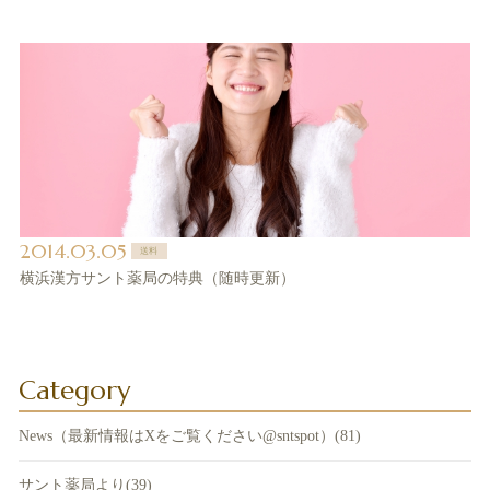
2014.03.05
送料
横浜漢方サント薬局の特典（随時更新）
Category
News（最新情報はXをご覧ください@sntspot）(81)
サント薬局より(39)