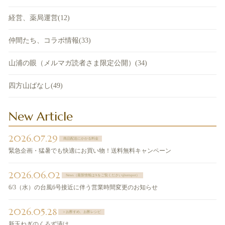
経営、薬局運営(12)
仲間たち、コラボ情報(33)
山浦の眼（メルマガ読者さま限定公開）(34)
四方山ばなし(49)
New Article
2026.07.29
商品配送にかかる料金
緊急企画・猛暑でも快適にお買い物！送料無料キャンペーン
2026.06.02
News（最新情報はXをご覧ください@sntspot）
6/3（水）の台風6号接近に伴う営業時間変更のお知らせ
2026.05.28
＞お酢すめ、お酢レシピ
新玉ねぎのくろず漬け