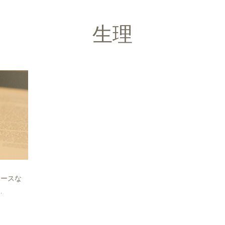
生理
ニュースな
…