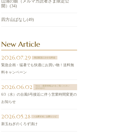
山浦の眼（メルマガ読者さま限定公
開）(34)
四方山ばなし(49)
New Article
2026.07.29
商品配送にかかる料金
緊急企画・猛暑でも快適にお買い物！送料無
料キャンペーン
2026.06.02
News（最新情報はXをご覧ください
@sntspot）
6/3（水）の台風6号接近に伴う営業時間変更の
お知らせ
2026.05.28
＞お酢すめ、お酢レシピ
新玉ねぎのくろず漬け