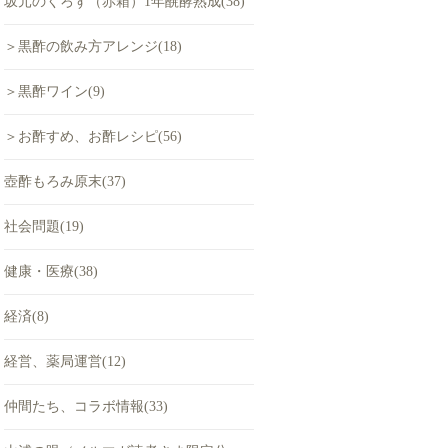
坂元のくろず（赤箱）1年醗酵熟成(38)
＞黒酢の飲み方アレンジ(18)
＞黒酢ワイン(9)
＞お酢すめ、お酢レシピ(56)
壺酢もろみ原末(37)
社会問題(19)
健康・医療(38)
経済(8)
経営、薬局運営(12)
仲間たち、コラボ情報(33)