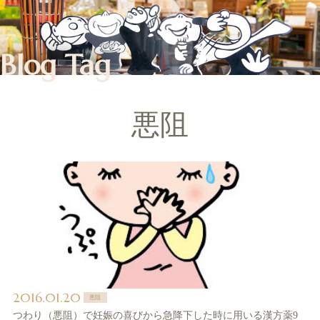
Blog Tag
悪阻
2016.01.20
悪阻
つわり（悪阻）で妊娠の喜びから急降下した時に用いる漢方薬9