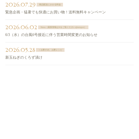
2026.07.29
商品配送にかかる料金
緊急企画・猛暑でも快適にお買い物！送料無料キャンペーン
2026.06.02
News（最新情報はXをご覧ください@sntspot）
6/3（水）の台風6号接近に伴う営業時間変更のお知らせ
2026.05.28
＞お酢すめ、お酢レシピ
新玉ねぎのくろず漬け