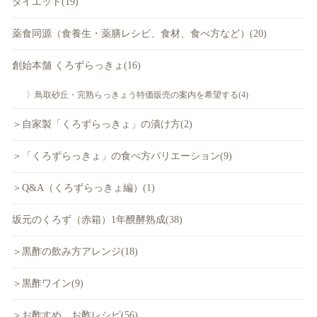
ダイエット(19)
薬食同源（食養生・薬膳レシピ、食材、食べ方など）(20)
創始本舗 くろずらっきょ(16)
〉鳥取砂丘・完熟らっきょう特価販売の案内を希望する(4)
＞自家製「くろずらっきょ」の漬け方(2)
＞「くろずらっきょ」の食べ方バリエーション(9)
＞Q&A（くろずらっきょ編）(1)
坂元のくろず（赤箱）1年醗酵熟成(38)
＞黒酢の飲み方アレンジ(18)
＞黒酢ワイン(9)
＞お酢すめ、お酢レシピ(56)