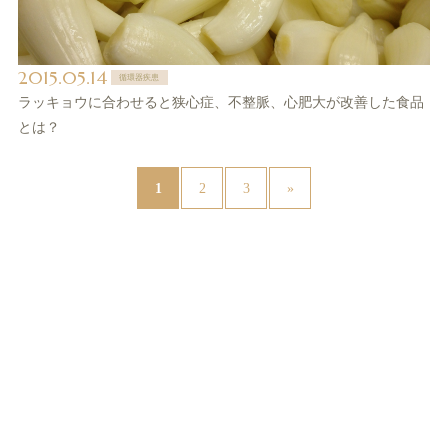
2015.05.14
循環器疾患
ラッキョウに合わせると狭心症、不整脈、心肥大が改善した食品
とは？
1
2
3
»
News（最新情報はXをご覧ください@sntspot）(81)
サント薬局より(39)