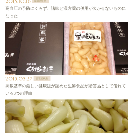
2015.10.16
循環器疾患
高血圧の予防にくろず、諸味と漢方薬の併用が欠かせないものに
なった
2015.05.27
循環器疾患
掲載基準の厳しい健康誌が認めた生鮮食品が贈答品として優れて
いる3つの理由