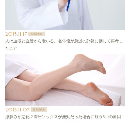
2015.11.17
循環器疾患
人は血液と血管から老いる。名俳優が急逝の訃報に接して再考し
たこと
2015.11.07
循環器疾患
浮腫みが悪化？着圧ソックスが無効だった場合に疑う5つの原因