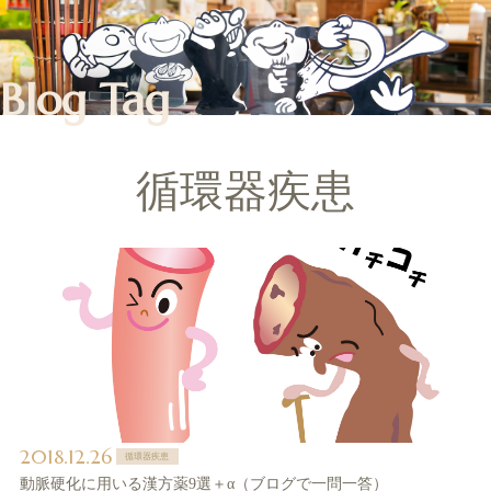
Blog Tag
循環器疾患
2018.12.26
循環器疾患
動脈硬化に用いる漢方薬9選＋α（ブログで一問一答）