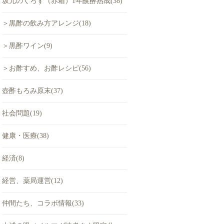
坂元のくろず（赤箱）1年醗酵熟成(38)
＞黒酢の飲み方アレンジ(18)
＞黒酢ワイン(9)
＞お酢すめ、お酢レシピ(56)
壺酢もろみ原末(37)
社会問題(19)
健康・医療(38)
経済(8)
経営、薬局運営(12)
仲間たち、コラボ情報(33)