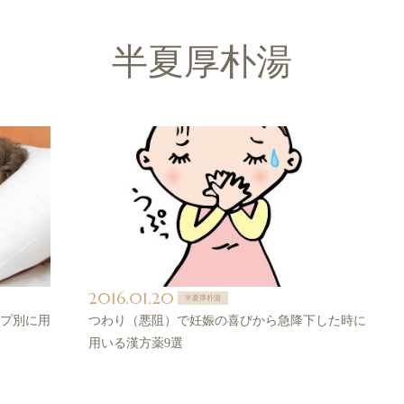
半夏厚朴湯
2016.01.20
半夏厚朴湯
プ別に用
つわり（悪阻）で妊娠の喜びから急降下した時に
用いる漢方薬9選