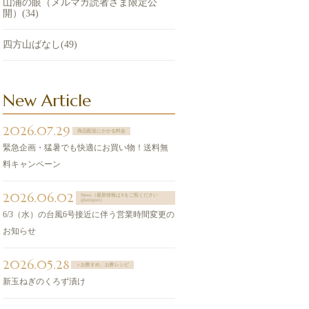
山浦の眼（メルマガ読者さま限定公
開）(34)
四方山ばなし(49)
New Article
2026.07.29
商品配送にかかる料金
緊急企画・猛暑でも快適にお買い物！送料無
料キャンペーン
2026.06.02
News（最新情報はXをご覧ください
@sntspot）
6/3（水）の台風6号接近に伴う営業時間変更の
お知らせ
2026.05.28
＞お酢すめ、お酢レシピ
新玉ねぎのくろず漬け