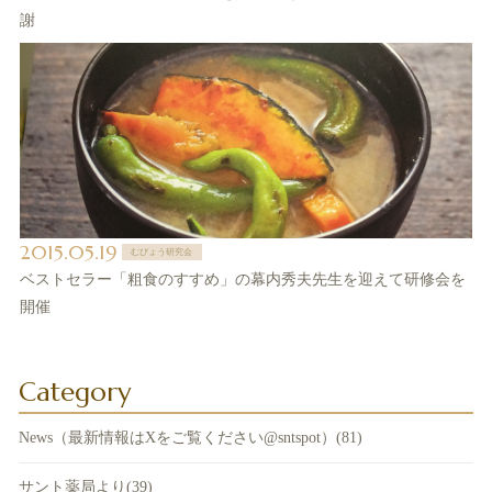
謝
2015.05.19
むびょう研究会
ベストセラー「粗食のすすめ」の幕内秀夫先生を迎えて研修会を
開催
Category
News（最新情報はXをご覧ください@sntspot）(81)
サント薬局より(39)