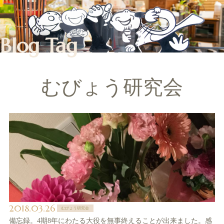
Blog Tag
むびょう研究会
2018.03.26
むびょう研究会
備忘録。4期8年にわたる大役を無事終えることが出来ました。感