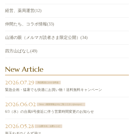
経営、薬局運営(12)
仲間たち、コラボ情報(33)
山浦の眼（メルマガ読者さま限定公開）(34)
四方山ばなし(49)
New Article
2026.07.29
商品配送にかかる料金
緊急企画・猛暑でも快適にお買い物！送料無料キャンペーン
2026.06.02
News（最新情報はXをご覧ください@sntspot）
6/3（水）の台風6号接近に伴う営業時間変更のお知らせ
2026.05.28
＞お酢すめ、お酢レシピ
新玉ねぎのくろず漬け