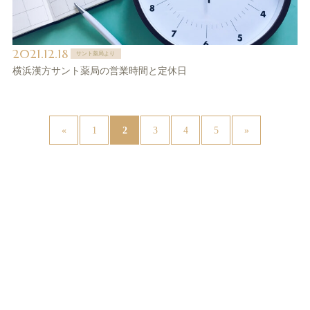
2021.12.18
サント薬局より
横浜漢方サント薬局の営業時間と定休日
2
«
1
3
4
5
»
News（最新情報はXをご覧ください@sntspot）(81)
サント薬局より(39)