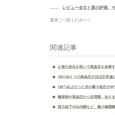
……
レビュー全文と星の評価、
是非ご一読ください！
関連記事
血
管の老化を防いで高血圧を改善
180/100ミリの高血圧がほぼ正常
100㍉以上だった夫の最小血圧が9
糖尿病や高血圧から生理痛、冷え
視力低下や白内障など、微小循環