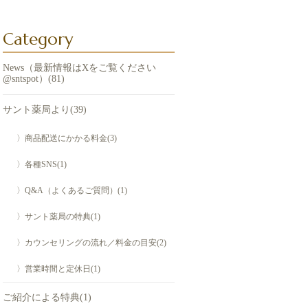
Category
News（最新情報はXをご覧ください
@sntspot）(81)
サント薬局より(39)
〉商品配送にかかる料金(3)
〉各種SNS(1)
〉Q&A（よくあるご質問）(1)
〉サント薬局の特典(1)
〉カウンセリングの流れ／料金の目安(2)
〉営業時間と定休日(1)
ご紹介による特典(1)