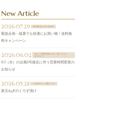
New Article
2026.07.29
商品配送にかかる料金
緊急企画・猛暑でも快適にお買い物！送料無
料キャンペーン
2026.06.02
News（最新情報はXをご覧ください
@sntspot）
6/3（水）の台風6号接近に伴う営業時間変更の
お知らせ
2026.05.28
＞お酢すめ、お酢レシピ
新玉ねぎのくろず漬け