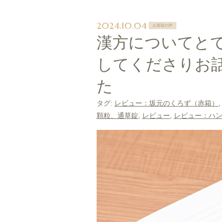
2024.10.04
お客様の声
漢方についてと
してくださりお
た
タグ:
レビュー：坂元のくろず（赤箱）
顆粒、通草錠
,
レビュー
,
レビュー：ハ