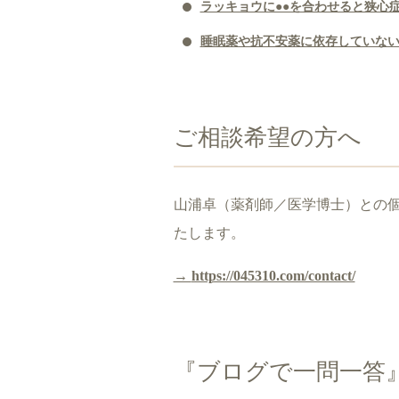
ラッキョウに●●を合わせると狭心
睡眠薬や抗不安薬に依存していない
ご相談希望の方へ
山浦卓（薬剤師／医学博士）との
たします。
→
https://045310.com/contact/
『ブログで一問一答