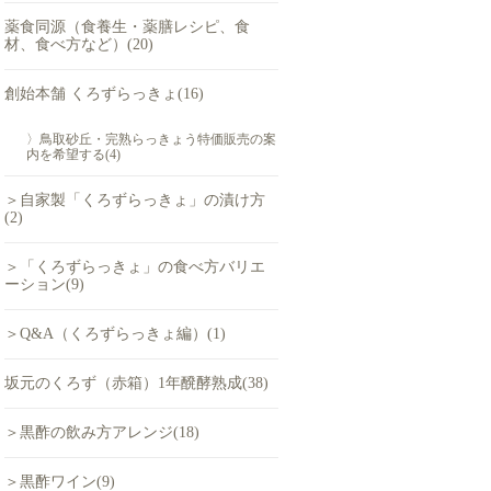
薬食同源（食養生・薬膳レシピ、食
材、食べ方など）(20)
創始本舗 くろずらっきょ(16)
〉鳥取砂丘・完熟らっきょう特価販売の案
内を希望する(4)
＞自家製「くろずらっきょ」の漬け方
(2)
＞「くろずらっきょ」の食べ方バリエ
ーション(9)
＞Q&A（くろずらっきょ編）(1)
坂元のくろず（赤箱）1年醗酵熟成(38)
＞黒酢の飲み方アレンジ(18)
＞黒酢ワイン(9)