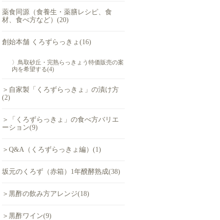
薬食同源（食養生・薬膳レシピ、食
材、食べ方など）(20)
創始本舗 くろずらっきょ(16)
〉鳥取砂丘・完熟らっきょう特価販売の案
内を希望する(4)
＞自家製「くろずらっきょ」の漬け方
(2)
＞「くろずらっきょ」の食べ方バリエ
ーション(9)
＞Q&A（くろずらっきょ編）(1)
坂元のくろず（赤箱）1年醗酵熟成(38)
＞黒酢の飲み方アレンジ(18)
＞黒酢ワイン(9)