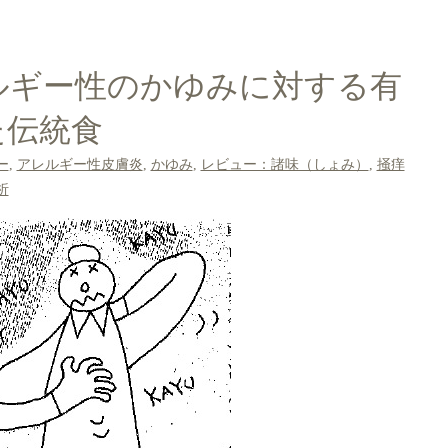
ルギー性のかゆみに対する有
た伝統食
ー
,
アレルギー性皮膚炎
,
かゆみ
,
レビュー：諸味（しょみ）
,
掻痒
析