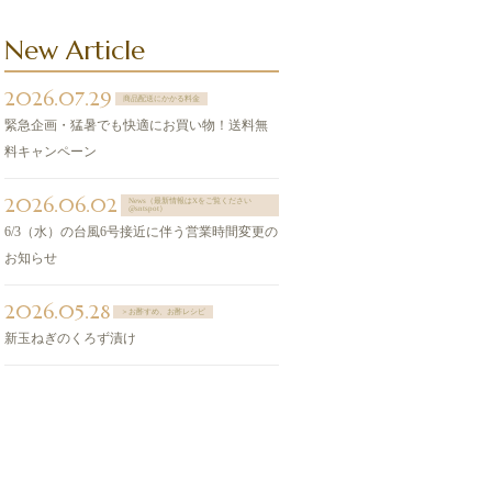
New Article
2026.07.29
商品配送にかかる料金
緊急企画・猛暑でも快適にお買い物！送料無
料キャンペーン
2026.06.02
News（最新情報はXをご覧ください
@sntspot）
6/3（水）の台風6号接近に伴う営業時間変更の
お知らせ
2026.05.28
＞お酢すめ、お酢レシピ
新玉ねぎのくろず漬け