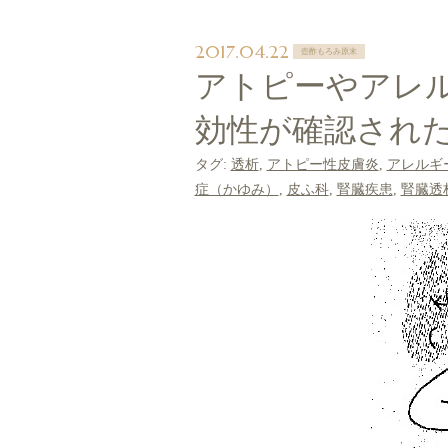
2017.04.22
壺酢もろみ原末
アトピーやアレ
効性が確認され
タグ:
透析
,
アトピー性皮膚炎
,
アレルギ
症（かゆみ）
,
皮ふ科
,
腎臓疾患
,
腎臓透