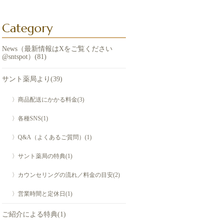
Category
News（最新情報はXをご覧ください
@sntspot）(81)
サント薬局より(39)
〉商品配送にかかる料金(3)
〉各種SNS(1)
〉Q&A（よくあるご質問）(1)
〉サント薬局の特典(1)
〉カウンセリングの流れ／料金の目安(2)
〉営業時間と定休日(1)
ご紹介による特典(1)