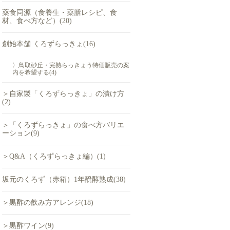
薬食同源（食養生・薬膳レシピ、食
材、食べ方など）(20)
創始本舗 くろずらっきょ(16)
〉鳥取砂丘・完熟らっきょう特価販売の案
内を希望する(4)
＞自家製「くろずらっきょ」の漬け方
(2)
＞「くろずらっきょ」の食べ方バリエ
ーション(9)
＞Q&A（くろずらっきょ編）(1)
坂元のくろず（赤箱）1年醗酵熟成(38)
＞黒酢の飲み方アレンジ(18)
＞黒酢ワイン(9)