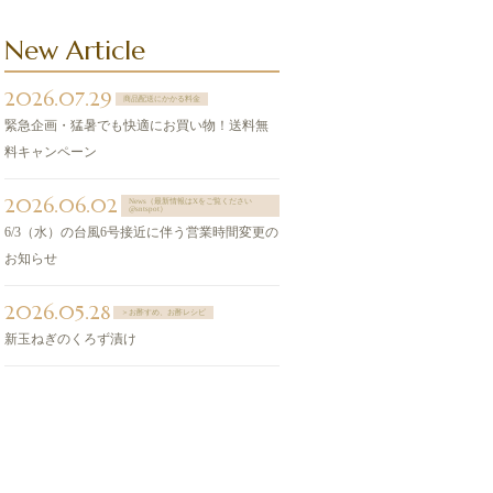
New Article
2026.07.29
商品配送にかかる料金
緊急企画・猛暑でも快適にお買い物！送料無
料キャンペーン
2026.06.02
News（最新情報はXをご覧ください
@sntspot）
6/3（水）の台風6号接近に伴う営業時間変更の
お知らせ
2026.05.28
＞お酢すめ、お酢レシピ
新玉ねぎのくろず漬け