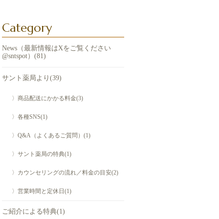
Category
News（最新情報はXをご覧ください
@sntspot）(81)
サント薬局より(39)
〉商品配送にかかる料金(3)
〉各種SNS(1)
〉Q&A（よくあるご質問）(1)
〉サント薬局の特典(1)
〉カウンセリングの流れ／料金の目安(2)
〉営業時間と定休日(1)
ご紹介による特典(1)