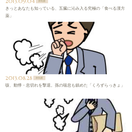
2013.09.04
肺気腫
きっとあなたも知っている、五臓に沁み入る究極の「食べる漢方
薬」
2013.08.28
肺気腫
咳、動悸・息切れを撃退。孫の喘息も鎮めた「くろずらっきょ」