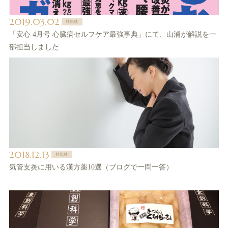
2019.03.02
肺気腫
「安心 4月号 心臓病セルフケア最強事典」にて、山浦が解説を一
部担当しました
2018.12.13
肺気腫
気管支炎に用いる漢方薬10選（ブログで一問一答）