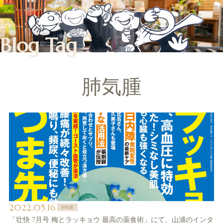
Blog Tag
肺気腫
2022.05.16
肺気腫
「壮快 7月号 梅とラッキョウ 最高の薬食術」にて、山浦のインタ