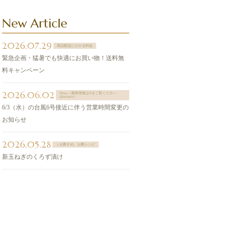
New Article
2026.07.29
商品配送にかかる料金
緊急企画・猛暑でも快適にお買い物！送料無
料キャンペーン
2026.06.02
News（最新情報はXをご覧ください
@sntspot）
6/3（水）の台風6号接近に伴う営業時間変更の
お知らせ
2026.05.28
＞お酢すめ、お酢レシピ
新玉ねぎのくろず漬け