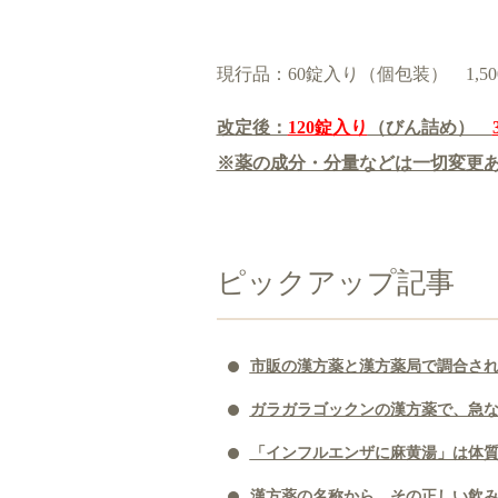
現行品：60錠入り（個包装） 1,5
改定後：
120錠入り
（びん詰め）
※薬の成分・分量などは一切変更
ピックアップ記事
市販の漢方薬と漢方薬局で調合さ
ガラガラゴックンの漢方薬で、急
「インフルエンザに麻黄湯」は体
漢方薬の名称から、その正しい飲