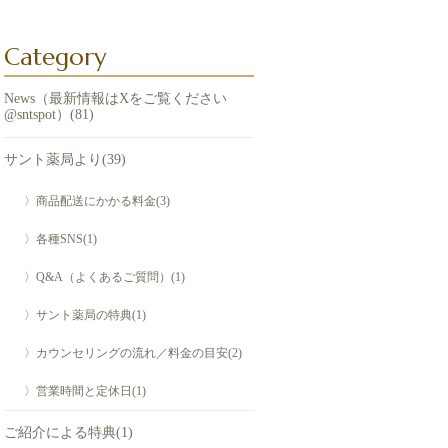
Category
News（最新情報はXをご覧ください
@sntspot）(81)
サント薬局より(39)
〉商品配送にかかる料金(3)
〉各種SNS(1)
〉Q&A（よくあるご質問）(1)
〉サント薬局の特典(1)
〉カウンセリングの流れ／料金の目安(2)
〉営業時間と定休日(1)
ご紹介による特典(1)