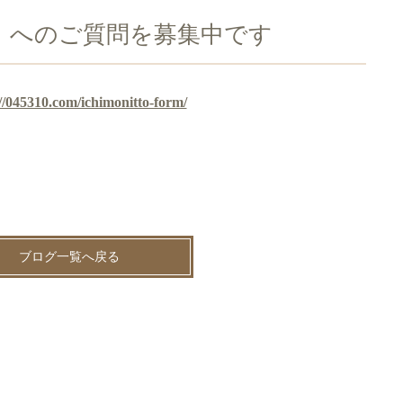
』へのご質問を募集中です
//045310.com/ichimonitto-form/
ブログ一覧へ戻る