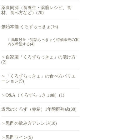
薬食同源（食養生・薬膳レシピ、食
材、食べ方など）(20)
創始本舗 くろずらっきょ(16)
〉鳥取砂丘・完熟らっきょう特価販売の案
内を希望する(4)
＞自家製「くろずらっきょ」の漬け方
(2)
＞「くろずらっきょ」の食べ方バリエ
ーション(9)
＞Q&A（くろずらっきょ編）(1)
坂元のくろず（赤箱）1年醗酵熟成(38)
＞黒酢の飲み方アレンジ(18)
＞黒酢ワイン(9)