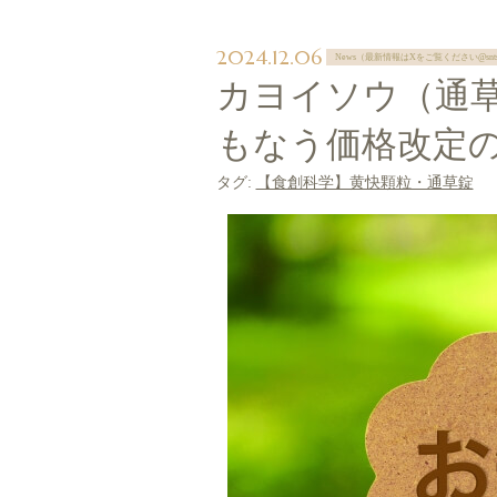
2024.12.06
News（最新情報はXをご覧ください@snts
カヨイソウ（通
もなう価格改定
タグ:
【食創科学】黄快顆粒・通草錠