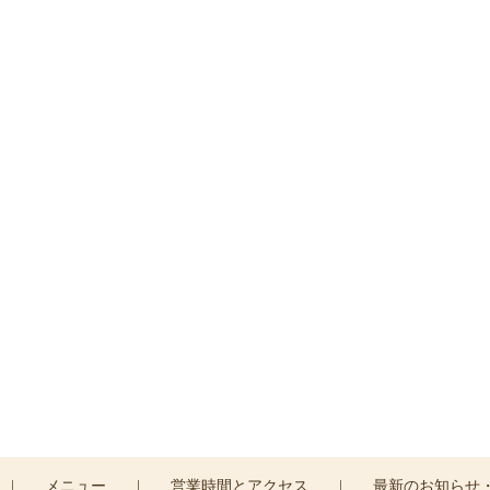
ご予約・お問い合わせ
はお電話または
コンタクトフォームより
お問い合わせ
0120-045-310
CONTACT >
|
メニュー
|
営業時間とアクセス
|
最新のお知らせ