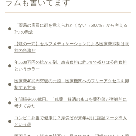
ラムも書いてます
「薬局の店員に顔を覚えられたくない→50.6%」から考える
2つの懸念
【蟻の一穴】セルフメディケーションによる医療費抑制は眼
前の急務だ
年3500万円の抗がん剤、患者負担は約3％で残りは公的負担
というホラー
医療費40兆円突破の元凶、医療機関へのフリーアクセスを抑
制する方法
年間損失500億円。「残薬」解消の糸口を薬剤師が客観的に
考えてみた
コンビニ弁当で健康に？厚労省が来年4月に認証マーク導入
という愚