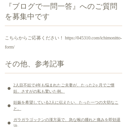
『ブログで一問一答』へのご質問
を募集中です
こちらからご応募ください！
https://045310.com/ichimonitto-
form/
その他、参考記事
2人目不妊で4年も悩まれたご夫妻が、たった2ヶ月でご懐
妊。さすがの私も驚いた例。
妊娠を希望している2人に伝えたい、たった一つの大切なこ
と。
ガラガラゴックンの漢方薬で、急な喉の腫れと痛みを即効退
治。