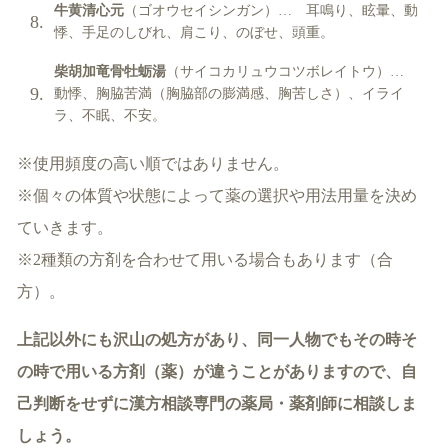
牛黄清心元
（ゴオウセイシンガン）… 耳鳴り、眩暈、動
悸、手足のしびれ、肩こり、のぼせ、頭重。
柴胡加竜骨牡蛎湯
（サイコカリュウコツボレイトウ）…
動悸、胸脇苦満（胸脇部の膨満感、胸苦しさ）、イライ
ラ、不眠、不安。
※使用頻度の高い順ではありません。
※個々の体質や状態によって薬の選択や用法用量を決め
ていきます。
※2種類の方剤を合わせて用いる場合もあります（合
方）。
上記以外にも沢山の処方があり、同一人物でもその時そ
の時で用いる方剤（薬）が違うことがありますので、自
己判断をせずに漢方相談専門の薬局・薬剤師に相談しま
しょう。