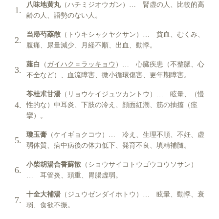
八味地黄丸
（ハチミジオウガン）… 腎虚の人、比較的高
齢の人、語勢のない人。
当帰芍薬散
（トウキシャクヤクサン）… 貧血、むくみ、
腹痛、尿量減少、月経不順、出血、動悸。
薤白
（
ガイハク＝ラッキョウ
）… 心臓疾患（不整脈、心
不全など）、血流障害、微小循環傷害、更年期障害。
苓桂朮甘湯
（リョウケイジュツカントウ）… 眩暈、（慢
性的な）中耳炎、下肢の冷え、顔面紅潮、筋の抽搐（痙
攣）。
瓊玉膏
（ケイギョクコウ）… 冷え、生理不順、不妊、虚
弱体質、病中病後の体力低下、発育不良、填精補髄。
小柴胡湯合香蘇散
（ショウサイコトウゴウコウソサン）
… 耳管炎、頭重、胃腸虚弱。
十全大補湯
（ジュウゼンダイホトウ）… 眩暈、動悸、衰
弱、食欲不振。