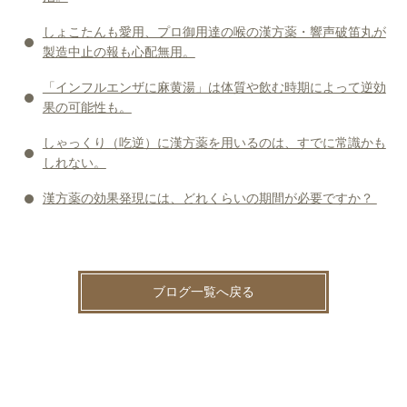
しょこたんも愛用、プロ御用達の喉の漢方薬・響声破笛丸が
製造中止の報も心配無用。
「インフルエンザに麻黄湯」は体質や飲む時期によって逆効
果の可能性も。
しゃっくり（吃逆）に漢方薬を用いるのは、すでに常識かも
しれない。
漢方薬の効果発現には、どれくらいの期間が必要ですか？
ブログ一覧へ戻る