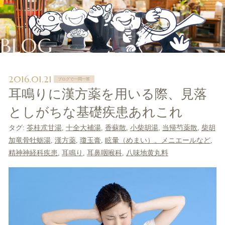
BLOG
2016.01.21
ブログで一問一答
耳鳴りに漢方薬を用いる際、見落
としがちな基礎疾患あれこれ
タグ:
苓桂朮甘湯
,
十全大補湯
,
香蘇散
,
小柴胡湯
,
当帰芍薬散
,
柴胡
加竜骨牡蛎湯
,
漢方薬
,
瓊玉膏
,
眩暈（めまい）、メニエールなど
,
精神神経科疾患
,
耳鳴り
,
耳鼻咽喉科
,
八味地黄丸料