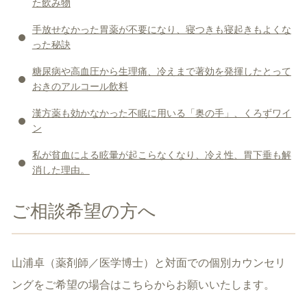
た飲み物
手放せなかった胃薬が不要になり、寝つきも寝起きもよくな
った秘訣
糖尿病や高血圧から生理痛、冷えまで著効を発揮したとって
おきのアルコール飲料
漢方薬も効かなかった不眠に用いる「奥の手」、くろずワイ
ン
私が貧血による眩暈が起こらなくなり、冷え性、胃下垂も解
消した理由。
ご相談希望の方へ
山浦卓（薬剤師／医学博士）と対面での個別カウンセリ
ングをご希望の場合はこちらからお願いいたします。