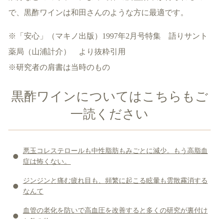
で、黒酢ワインは和田さんのような方に最適です。
※「安心」（マキノ出版）1997年2月号特集 語りサント
薬局（山浦計介） より抜粋引用
※研究者の肩書は当時のもの
黒酢ワインについてはこちらもご
一読ください
悪玉コレステロールも中性脂肪もみごとに減少。もう高脂血
症は怖くない。
ジンジンと痛む疲れ目も、頻繁に起こる眩暈も雲散霧消する
なんて
血管の老化を防いで高血圧を改善すると多くの研究が裏付け