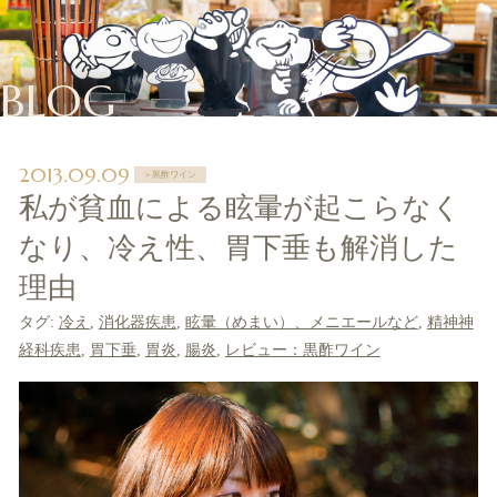
BLOG
2013.09.09
＞黒酢ワイン
私が貧血による眩暈が起こらなく
なり、冷え性、胃下垂も解消した
理由
タグ:
冷え
,
消化器疾患
,
眩暈（めまい）、メニエールなど
,
精神神
経科疾患
,
胃下垂
,
胃炎
,
腸炎
,
レビュー：黒酢ワイン