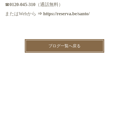
☎
0120-045-310
（通話無料）
またはWebから
⇒ https://reserva.be/santo/
ブログ一覧へ戻る
News（最新情報はXをご覧ください@sntspot）(81)
サント薬局より(39)