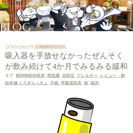
BLOG
2013.08.05
＞黒酢の飲み方アレンジ
吸入器を手放せなかったぜんそく
が飲み続けて4か月でみるみる緩和
タグ:
精神神経科疾患
,
肺気腫
,
花粉症
,
アレルギー
,
レビュー：創
始本舗 くろずらっきょ
,
不眠
,
呼吸器疾患
,
咳
,
喘息