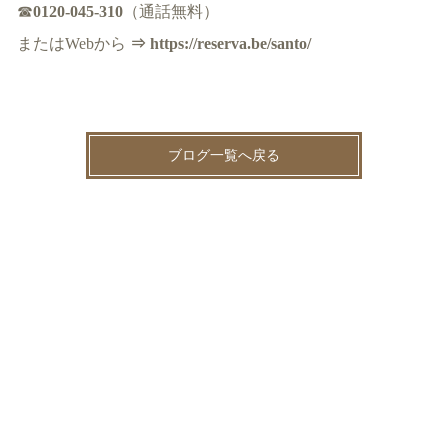
☎
0120-045-310
（通話無料）
またはWebから
⇒ https://reserva.be/santo/
ブログ一覧へ戻る
News（最新情報はXをご覧ください@sntspot）(81)
サント薬局より(39)