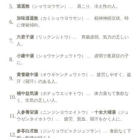
逍遥散
（ショウヨウサン）… 肩こり、冷え性の人。
加味逍遥散
（カミショウヨウサン）… 精神神経症状、時
に便秘傾向。
六君子湯
（リックンシトウ）… 胃腸虚弱、気力の乏しい
人。
小建中湯
（ショウケンチュウトウ）… 虚弱で夜尿症の子
に。
黄耆建中湯
（オウギケンチュウトウ）… 疲労しやすく、盗
汗（寝汗）のある人。
補中益気湯
（ホチュウエッキトウ）… 体力落ちて食欲な
く、生気の乏しい人。
人参養栄湯
（ニンジンヨウエイトウ）・
十全大補湯
（ジュ
ウゼンタイホトウ）… 疲労、貧血、寝汗をかく人に。
参苓白朮散
（ジンリョウビャクジュツサン）… 食欲なく下
痢・軟便が続く人。