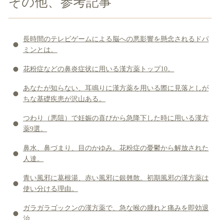
その他、参考記事
長時間のテレビゲームによる脳への悪影響を懸念されるドパ
ミンとは。
花粉症などの鼻炎症状に用いる漢方薬トップ10。
あなたが知らない、耳鳴りに漢方薬を用いる際に見落としが
ちな基礎疾患が沢山ある。
つわり（悪阻）で妊娠の喜びから急降下した時に用いる漢方
薬9選。
鼻水、鼻づまり、目のかゆみ。花粉症の憂鬱から解放された
人達。
青い風邪に葛根湯、赤い風邪に銀翹散。初期風邪の漢方薬は
使い分ける理由。
ガラガラゴックンの漢方薬で、急な喉の腫れと痛みを即効退
治。