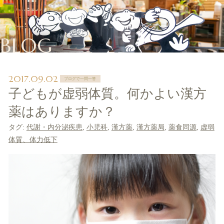
BLOG
2017.09.02
ブログで一問一答
子どもが虚弱体質。何かよい漢方
薬はありますか？
タグ:
代謝・内分泌疾患
,
小児科
,
漢方薬
,
漢方薬局
,
薬食同源
,
虚弱
体質、体力低下