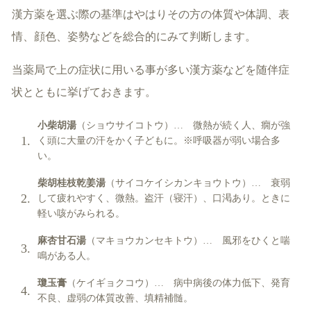
漢方薬を選ぶ際の基準はやはりその方の体質や体調、表
情、顔色、姿勢などを総合的にみて判断します。
当薬局で上の症状に用いる事が多い漢方薬などを随伴症
状とともに挙げておきます。
小柴胡湯
（ショウサイコトウ）… 微熱が続く人、癇が強
く頭に大量の汗をかく子どもに。※呼吸器が弱い場合多
い。
柴胡桂枝乾姜湯
（サイコケイシカンキョウトウ）… 衰弱
して疲れやすく、微熱。盗汗（寝汗）、口渇あり。ときに
軽い咳がみられる。
麻杏甘石湯
（マキョウカンセキトウ）… 風邪をひくと喘
鳴がある人。
瓊玉膏
（ケイギョクコウ）… 病中病後の体力低下、発育
不良、虚弱の体質改善、填精補髄。