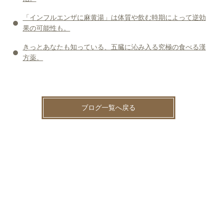
「インフルエンザに麻黄湯」は体質や飲む時期によって逆効
果の可能性も。
きっとあなたも知っている、五臓に沁み入る究極の食べる漢
方薬。
ブログ一覧へ戻る
News（最新情報はXをご覧ください@sntspot）(81)