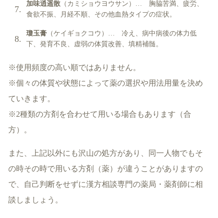
加味逍遥散
（カミショウヨウサン）… 胸脇苦満、疲労、
食欲不振、月経不順、その他血熱タイプの症状。
瓊玉膏
（ケイギョクコウ）… 冷え、病中病後の体力低
下、発育不良、虚弱の体質改善、填精補髄。
※使用頻度の高い順ではありません。
※個々の体質や状態によって薬の選択や用法用量を決め
ていきます。
※2種類の方剤を合わせて用いる場合もあります（合
方）。
また、上記以外にも沢山の処方があり、同一人物でもそ
の時その時で用いる方剤（薬）が違うことがありますの
で、自己判断をせずに漢方相談専門の薬局・薬剤師に相
談しましょう。