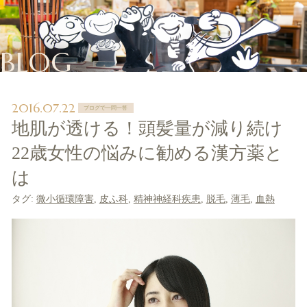
BLOG
2016.07.22
ブログで一問一答
地肌が透ける！頭髪量が減り続け
22歳女性の悩みに勧める漢方薬と
は
タグ:
微小循環障害
,
皮ふ科
,
精神神経科疾患
,
脱毛
,
薄毛
,
血熱