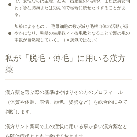
で、女性ならば生理、妊娠・出産後の不調や、または男女問
わず急な肥満または短期間で極端に痩せたりすることがあ
る。
加齢によるもの… 毛母細胞の数が減り毛根自体の活動が穏
やかになり、毛髪の生産数＜＜抜毛数となることで髪の毛の
本数が自然減していく。（＝病気ではない）
私が「脱毛・薄毛」に用いる漢方
薬
漢方薬を選ぶ際の基準はやはりその方のプロフィール
（体質や体調、表情、顔色、姿勢など）を総合的にみて
判断します。
漢方サント薬局で上の症状に用いる事が多い漢方薬など
を随伴症状とともに挙げておきます。