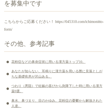
を募集中です
こちらからご応募ください！
https://045310.com/ichimonitto-
form/
その他、参考記事
花粉症などの鼻炎症状に用いる漢方薬トップ10。
あなたが知らない、耳鳴りに漢方薬を用いる際に見落としが
ちな基礎疾患が沢山ある。
つわり（悪阻）で妊娠の喜びから急降下した時に用いる漢方
薬9選。
鼻水、鼻づまり、目のかゆみ。花粉症の憂鬱から解放された
人達。