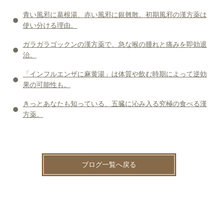
青い風邪に葛根湯、赤い風邪に銀翹散。初期風邪の漢方薬は
使い分ける理由。
ガラガラゴックンの漢方薬で、急な喉の腫れと痛みを即効退
治。
「インフルエンザに麻黄湯」は体質や飲む時期によって逆効
果の可能性も。
きっとあなたも知っている、五臓に沁み入る究極の食べる漢
方薬。
ブログ一覧へ戻る