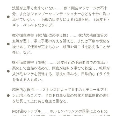
洗髪が上手く出来ていない…… 例：頭皮マッサージの不十
分、またはシャンプーやコンディショナーなどを十分に洗い
流せていない。→毛根の目詰りによる代謝不良。（頭皮ギト
ギト・ベトベトなタイプ）
微小循環障害（抹消部位の冷え性）…… 抹消の毛細血管の
血流が悪く、常に手足の冷えを訴える、または下痢や便秘を
繰り返して便通が定まらない、頭痛や肩こりを訴えることが
多い、など。
微小循環障害（血熱）…… 頭皮付近の毛細血管での血流が
悪化して血熱を溜めて、頭皮が紅味を帯びて乾燥し、乾燥が
抜け毛やフケを促進する。頭皮の痒みや、日常的なイライラ
を訴える人も多い。
精神的な負担…… ストレスによって血中のカテコールアミ
ンが増えることで、ドロドロ血状態の悪化と動脈硬化の進行
を助長して上にある瘀血と重なる。
内分泌のトラブル…… ホルモンバランスの異常によるもの