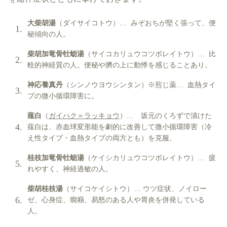
大柴胡湯
（ダイサイコトウ）… みぞおちが堅く張って、便
秘傾向の人。
柴胡加竜骨牡蛎湯
（サイコカリュウコツボレイトウ）… 比
較的神経質の人。便秘や臍の上に動悸を感じることあり。
神応養真丹
（シンノウヨウシンタン）※煎じ薬… 血熱タイ
プの微小循環障害に。
薤白
（
ガイハク＝ラッキョウ
）… 坂元のくろずで漬けた
薤白は、赤血球変形能を劇的に改善して微小循環障害（冷
え性タイプ・血熱タイプの両方とも）を克服。
桂枝加竜骨牡蛎湯
（ケイシカリュウコツボレイトウ）… 疲
れやすく、神経過敏の人。
柴胡桂枝湯
（サイコケイシトウ）… ウツ症状、ノイロー
ゼ、心身症、癇癪、易怒のある人や胃炎を併発している
人。