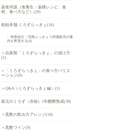
薬食同源（食養生・薬膳レシピ、食
材、食べ方など）(20)
創始本舗 くろずらっきょ(16)
〉鳥取砂丘・完熟らっきょう特価販売の案
内を希望する(4)
＞自家製「くろずらっきょ」の漬け方
(2)
＞「くろずらっきょ」の食べ方バリエ
ーション(9)
＞Q&A（くろずらっきょ編）(1)
坂元のくろず（赤箱）1年醗酵熟成(38)
＞黒酢の飲み方アレンジ(18)
＞黒酢ワイン(9)