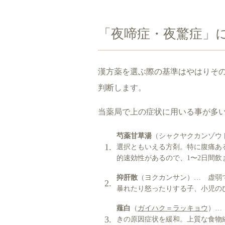
「夜啼症・夜驚症」
漢方薬を選ぶ際の基準はやはりそ
判断します。
当薬局で上の症状に用いる事が多
芍薬甘草湯
（シャクヤクカンゾウ
選択ともいえる方剤。特に腹痛あ
的速効性があるので、1〜2日間
抑肝散
（ヨクカンサン）… 虚弱
暴れたり怒ったりする子、小児の
薤白
（
ガイハク＝ラッキョウ
）…
きの原因症状を緩和。上質な食物