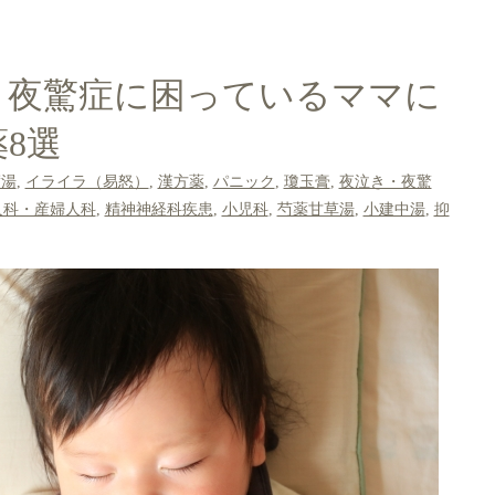
・夜驚症に困っているママに
8選
蛎湯
,
イライラ（易怒）
,
漢方薬
,
パニック
,
瓊玉膏
,
夜泣き・夜驚
人科・産婦人科
,
精神神経科疾患
,
小児科
,
芍薬甘草湯
,
小建中湯
,
抑