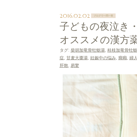
2016.02.02
ブログで一問一答
子どもの夜泣き
オススメの漢方薬
タグ:
柴胡加竜骨牡蛎湯
,
桂枝加竜骨牡
症
,
甘麦大棗湯
,
妊娠中の悩み
,
癇癪
,
婦
肝散
,
易驚