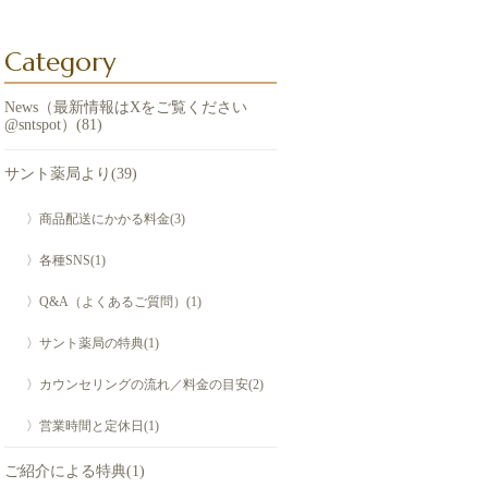
Category
News（最新情報はXをご覧ください
@sntspot）(81)
サント薬局より(39)
〉商品配送にかかる料金(3)
〉各種SNS(1)
〉Q&A（よくあるご質問）(1)
〉サント薬局の特典(1)
〉カウンセリングの流れ／料金の目安(2)
〉営業時間と定休日(1)
ご紹介による特典(1)