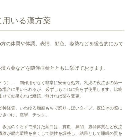
に用いる漢方薬
の方の体質や体調、表情、顔色、姿勢などを総合的にみて
い漢方薬などを随伴症状とともに挙げておきます。
トウ）… 副作用がなく非常に安全な処方。乳児の夜泣きの第一
る場合に用いられるが、必ずしもこれに拘らず使用します。比較
飲ませて効果あれば継続、無ければ薬を変更。
で神経質、いわゆる癇癪もちで怒りっぽいタイプ。夜泣きの際に
ひきつけ、痙攣、チック。
 坂元のくろずで漬けた薤白は、貧血、鼻閉、虚弱体質など夜泣
繊維が腸内環境を良くして便性を調整し、結果として睡眠の質を