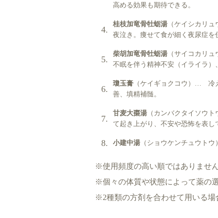
高める効果も期待できる。
桂枝加竜骨牡蛎湯
（ケイシカリュ
夜泣き。痩せて食が細く夜尿症を
柴胡加竜骨牡蛎湯
（サイコカリュ
不眠を伴う精神不安（イライラ）
瓊玉膏
（ケイギョクコウ）… 冷
善、填精補髄。
甘麦大棗湯
（カンバクタイソウト
て起き上がり、不安や恐怖を表し
小建中湯
（ショウケンチュウトウ
※使用頻度の高い順ではありませ
※個々の体質や状態によって薬の
※2種類の方剤を合わせて用いる場