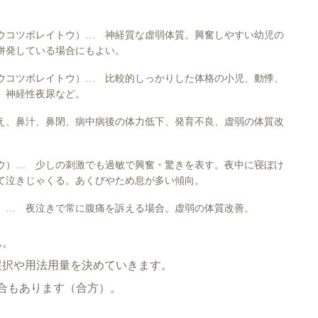
ウコツボレイトウ）… 神経質な虚弱体質。興奮しやすい幼児の
併発している場合にもよい。
ウコツボレイトウ）… 比較的しっかりした体格の小児、動悸、
、神経性夜尿など。
え、鼻汁、鼻閉、病中病後の体力低下、発育不良、虚弱の体質改
ウ）… 少しの刺激でも過敏で興奮・驚きを表す。夜中に寝ぼけ
て泣きじゃくる。あくびやため息が多い傾向。
）… 夜泣きで常に腹痛を訴える場合。虚弱の体質改善。
ん。
選択や用法用量を決めていきます。
合もあります（合方）。