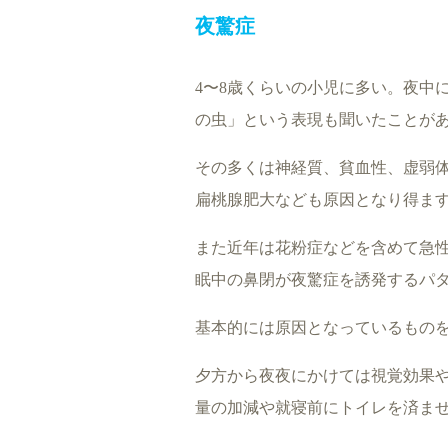
夜驚症
4〜8歳くらいの小児に多い。夜中
の虫」という表現も聞いたことが
その多くは神経質、貧血性、虚弱
扁桃腺肥大なども原因となり得ま
また近年は花粉症などを含めて急
眠中の鼻閉が夜驚症を誘発するパ
基本的には原因となっているもの
夕方から夜夜にかけては視覚効果
量の加減や就寝前にトイレを済ま