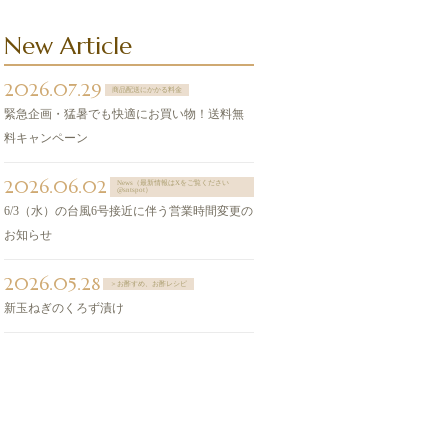
New Article
2026.07.29
商品配送にかかる料金
緊急企画・猛暑でも快適にお買い物！送料無
料キャンペーン
2026.06.02
News（最新情報はXをご覧ください
@sntspot）
6/3（水）の台風6号接近に伴う営業時間変更の
お知らせ
2026.05.28
＞お酢すめ、お酢レシピ
新玉ねぎのくろず漬け