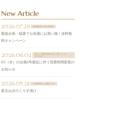
New Article
2026.07.29
商品配送にかかる料金
緊急企画・猛暑でも快適にお買い物！送料無
料キャンペーン
2026.06.02
News（最新情報はXをご覧ください
@sntspot）
6/3（水）の台風6号接近に伴う営業時間変更の
お知らせ
2026.05.28
＞お酢すめ、お酢レシピ
新玉ねぎのくろず漬け