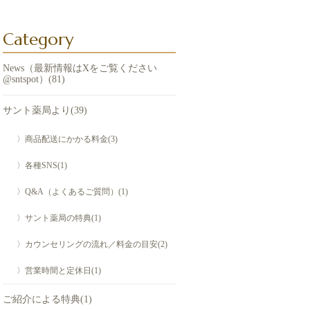
Category
News（最新情報はXをご覧ください
@sntspot）(81)
サント薬局より(39)
〉商品配送にかかる料金(3)
〉各種SNS(1)
〉Q&A（よくあるご質問）(1)
〉サント薬局の特典(1)
〉カウンセリングの流れ／料金の目安(2)
〉営業時間と定休日(1)
ご紹介による特典(1)