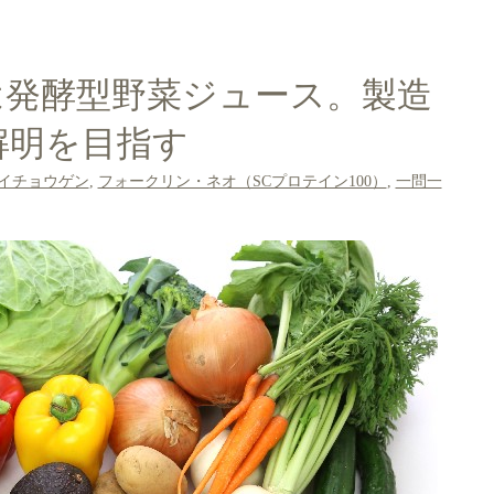
は発酵型野菜ジュース。製造
解明を目指す
イチョウゲン
,
フォークリン・ネオ（SCプロテイン100）
,
一問一