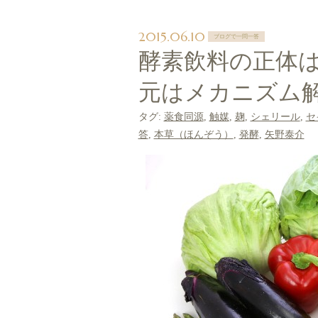
2015.06.10
ブログで一問一答
酵素飲料の正体
元はメカニズム
タグ:
薬食同源
,
触媒
,
麹
,
シェリール
,
セ
答
,
本草（ほんぞう）
,
発酵
,
矢野泰介