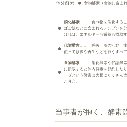
体外酵素
食物酵素（食物に含ま
消化酵素
…… 食べ物を消化する
ばご飯などに含まれるデンプンを
ければ、エネルギーも栄養も摂取
代謝酵素
…… 呼吸、脳の活動、
使って修復や再生などを行うすべ
食物酵素
…… 消化酵素や代謝酵
に摂取すると体内酵素を節約した
ーゼという酵素は大根にたくさん
た具合。
当事者が抱く、酵素