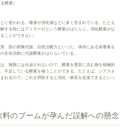
れる酵素）
ことに使われる。唾液や消化液などに多く含まれている。たとえ
分解する時にはアミラーゼという酵素がはたらく。消化酵素がな
することができない。
排泄、肌の新陳代謝、自然治癒力といった、体内にある栄養素を
ての生命活動に代謝酵素がはたらいている。
素は、無限には分泌されないので、酵素を豊富に含む物を積極的
り、不足している酵素を補うことができる。たとえば、ジアスタ
含まれるので、これを摂取すると消化・吸収を促進できるといっ
飲料のブームが孕んだ誤解への懸念