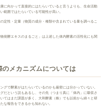
健康に向かって直接的にはたらいていると言うよりも、生命活動
広い範囲ではたらいている可能性が高い。
素の定性・定量（物質の成分・種類や含まれている量を調べるこ
植物発酵エキスのまるごと」は上述した体内酵素の活性化にも関
。
際のメカニズムについては
ミングで酵素がはたらいているのかも厳密には分かっていない。
ングだという説もあるし、その先（つまり真に「体内」に吸収さ
ついてはまだ課題が多く、大和酵素（株）でも以前から綿々と研
新たな報告をできるかも知れない。