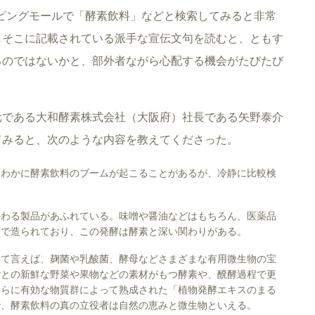
ョッピングモールで「酵素飲料」などと検索してみると非常
しそこに記載されている派手な宣伝文句を読むと、ともす
るのではないかと、部外者ながら心配する機会がたびたび
元である大和酵素株式会社（大阪府）社長である矢野泰介
てみると、次のような内容を教えてくださった。
にわかに酵素飲料のブームが起こることがあるが、冷静に比較検
かわる製品があふれている。味噌や醤油などはもちろん、医薬品
術で造られており、この発酵は酵素と深い関わりがある。
して言えば、麹菌や乳酸菌、酵母などさまざまな有用微生物の宝
ごとの新鮮な野菜や果物などの素材がもつ酵素や、醗酵過程で更
さらに有効な物質群によって熟成された「植物発酵エキスのまる
で、酵素飲料の真の立役者は自然の恵みと微生物といえる。