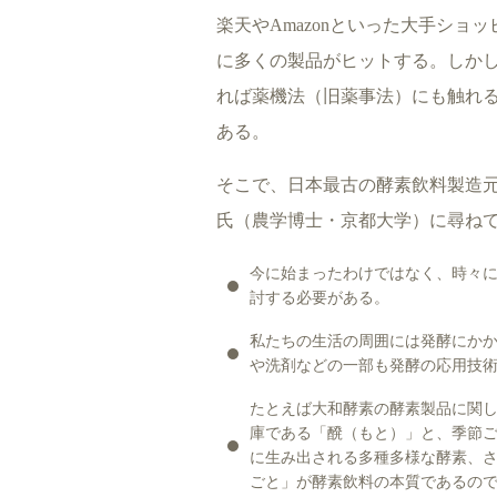
楽天やAmazonといった大手シ
に多くの製品がヒットする。しか
れば薬機法（旧薬事法）にも触れ
ある。
そこで、日本最古の酵素飲料製造
氏（農学博士・京都大学）に尋ね
今に始まったわけではなく、時々
討する必要がある。
私たちの生活の周囲には発酵にか
や洗剤などの一部も発酵の応用技
たとえば大和酵素の酵素製品に関
庫である「醗（もと）」と、季節
に生み出される多種多様な酵素、
ごと」が酵素飲料の本質であるの