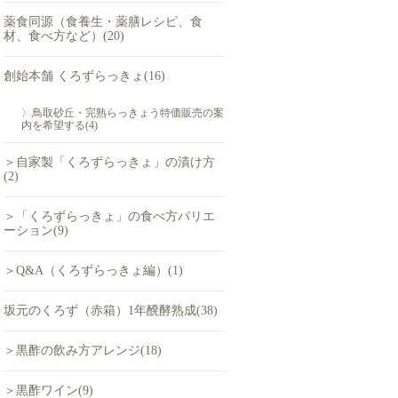
薬食同源（食養生・薬膳レシピ、食
材、食べ方など）(20)
創始本舗 くろずらっきょ(16)
〉鳥取砂丘・完熟らっきょう特価販売の案
内を希望する(4)
＞自家製「くろずらっきょ」の漬け方
(2)
＞「くろずらっきょ」の食べ方バリエ
ーション(9)
＞Q&A（くろずらっきょ編）(1)
坂元のくろず（赤箱）1年醗酵熟成(38)
＞黒酢の飲み方アレンジ(18)
＞黒酢ワイン(9)